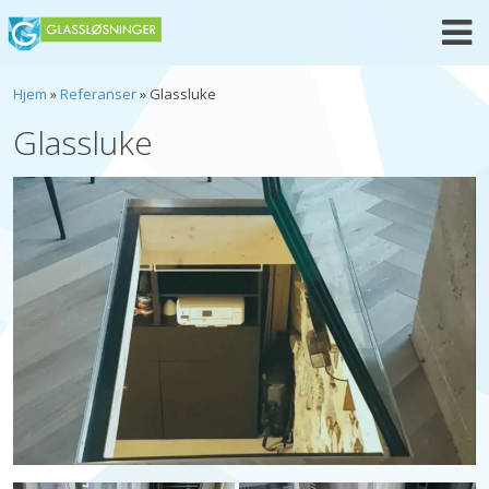
Skip
to
content
Hjem
»
Referanser
»
Glassluke
Glassluke